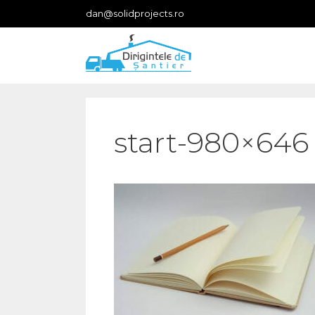
Skip
dan@solidprojects.ro
to
content
start-980×646